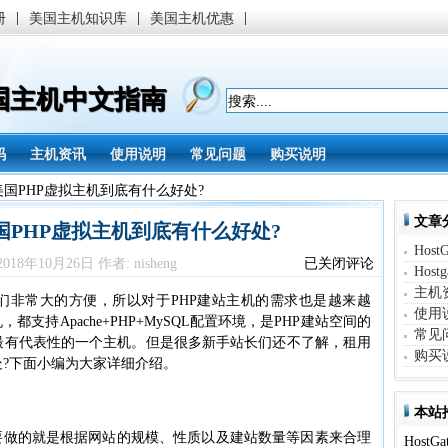
|
|
|
册
美国主机知识库
美国主机优惠
美国主机中文指南
码
主机资讯
使用说明
常见问题
购买说明
tor美国PHP虚拟主机到底有什么好处?
文章
r美国PHP虚拟主机到底有什么好处?
Host
租
18年10月26日 作者: nisheng
已关闭评论
Host
用
主机
HostGator
们非常大的方便，所以对于PHP建站主机的需求也是越来越
使用
美
支持Apache+PHP+MySQL配置环境，是PHP建站空间的
国
常见
是最有代表性的一个主机。但是很多新手站长们还不了解，租用
PHP
购买
么好处?下面小编为大家详细介绍。
虚
拟
主
本站
机
要做的就是根据网站的规模、性质以及建站数量等因素来合理
到
Host