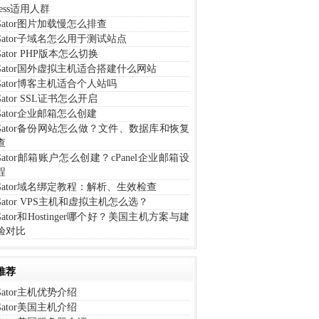
iness适用人群
tGator图片加载慢怎么排查
tGator子域名怎么用于测试站点
tGator PHP版本怎么切换
tGator国外虚拟主机适合搭建什么网站
tGator博客主机适合个人站吗
tGator SSL证书怎么开启
tGator企业邮箱怎么创建
stGator备份网站怎么做？文件、数据库和恢复
查
tGator邮箱账户怎么创建？cPanel企业邮箱设
程
tGator域名绑定教程：解析、生效检查
tGator VPS主机和虚拟主机怎么选？
tGator和Hostinger哪个好？美国主机方案与建
验对比
推荐
tGator主机优势介绍
tGator美国主机介绍