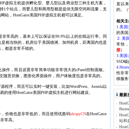
底
r美国PHP虚拟主机提供孵化型、婴儿型以及商业型三种主机方案，
直以来
有
，支持1个站点，而婴儿型和商用型都是提供无限空间和流量，支
的。（
什
，HostGator美国PHP虚拟主机都可以满足。
么
相关主
好
1.美
处?
的美国
定性是非常高的，基本上可以保证在99.9%以上的在线运行率。同
２.美
问速度也是相当快的，机房位于美国德洲、加州机房，距离国内也是
常快
站，都是非常不错的。
接
）
3.美
SSD
4.Host
界面化操作，而且设置非常简单功能非常强大的cPanel控制面板。
性非常
中英文随意切换，图形化界面操作，用户体验度也是非常高的。
移服务
P开源程序，而且可以实时一键安装，比如WordPress、Joomla以
易的使用HostGator美国PHP虚拟主机进行网站建设。
最新
Hos
Busi
外，价格也是非常低的，而且使用优惠码
idcspyCN
在HostGator
Hos
也非常高。
站和
Hos