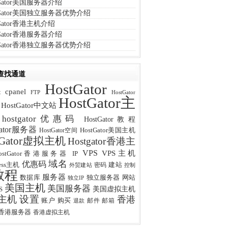
tGator美国服务器介绍
tGator美国独立服务器优势介绍
tGator香港主机介绍
tGator香港服务器介绍
tGator香港独立服务器优势介绍
查找通道
HostGator
cpanel
t
FTP
HostGator
HostGator主
HostGator中文站
hostgator优惠码
HostGator教程
Gator服务器
HostGator美国主机
HostGator空间
tGator虚拟主机
Hostgator香港主
VPS
VPS主机
IP
ostGator香港服务器
域名
优惠码
ress主机
建站
密码
外贸建站
控制
教程
服务器
数据库
网站
独立服务器
独立IP
美国主机
美国服务器
美国虚拟主机
S
主机
设置
香港
购买
账户
邮件
邮箱
退款
香港服务器
香港虚拟主机