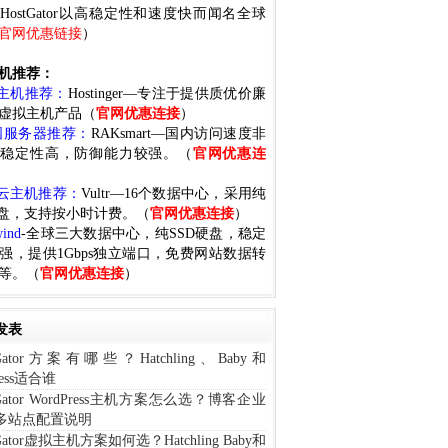
HostGator以高稳定性和速度快而闻名全球
官网优惠链接
）
机推荐：
国主机推荐：
Hostinger—专注于提供质优价廉
虚拟主机产品（
官网优惠连接
）
国服务器推荐：
RAKsmart—国内访问速度非
，稳定性高，防御能力较强。（
官网优惠连
国云主机推荐：
Vultr—16个数据中心，采用纯
磁盘，支持按小时计费。（
官网优惠连接
）
wind
-全球三大数据中心，纯SSD硬盘，稳定
强，提供1Gbps独立端口，免费网站数据转
等。（
官网优惠连接
）
发表
tGator方案有哪些？Hatchling、Baby和
ness适合谁
tGator WordPress主机方案怎么选？博客企业
多站点配置说明
tGator虚拟主机方案如何选？Hatchling Baby和