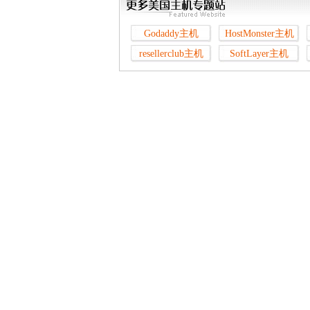
Godaddy主机
HostMonster主机
resellerclub主机
SoftLayer主机