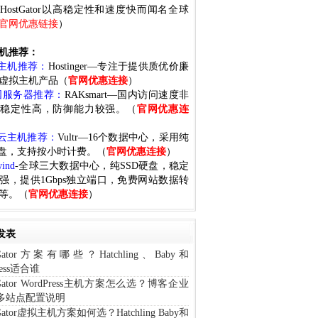
HostGator以高稳定性和速度快而闻名全球
官网优惠链接
）
机推荐：
国主机推荐：
Hostinger—专注于提供质优价廉
虚拟主机产品（
官网优惠连接
）
国服务器推荐：
RAKsmart—国内访问速度非
，稳定性高，防御能力较强。（
官网优惠连
国云主机推荐：
Vultr—16个数据中心，采用纯
磁盘，支持按小时计费。（
官网优惠连接
）
wind
-全球三大数据中心，纯SSD硬盘，稳定
强，提供1Gbps独立端口，免费网站数据转
等。（
官网优惠连接
）
发表
tGator方案有哪些？Hatchling、Baby和
ness适合谁
tGator WordPress主机方案怎么选？博客企业
多站点配置说明
tGator虚拟主机方案如何选？Hatchling Baby和