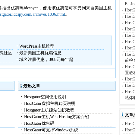
Bus
，并推出优惠码idcspycn，使用该优惠便可享受到来自美国主机
Hos
ostgator.idcspy.com/archives/1836.html
。
Hos
Hos
Hos
Hos
Hos
WordPress主机推荐
Hos
流社区
最新美国主机优惠信息
Ho
域名注册优惠，39.8元每年起
前检
Hos
置教
Hos
Hos
最热文章
Hos
Hostgator空间使用说明
站体
HostGator虚拟主机购买说明
Hostgator主机建站知识教程
文章
HostGator主机Web Hosting方案介绍
HostGator优惠码
Hos
HostGator可支持Windows系统
Hos