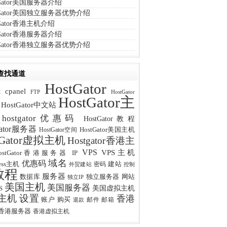
tGator美国服务器介绍
tGator美国独立服务器优势介绍
tGator香港主机介绍
tGator香港服务器介绍
tGator香港独立服务器优势介绍
查找通道
HostGator
cpanel
t
FTP
HostGator
HostGator主
HostGator中文站
hostgator优惠码
HostGator教程
Gator服务器
HostGator美国主机
HostGator空间
tGator虚拟主机
Hostgator香港主
VPS
VPS主机
IP
ostGator香港服务器
域名
优惠码
ress主机
建站
密码
外贸建站
控制
教程
服务器
数据库
网站
独立服务器
独立IP
美国主机
美国服务器
美国虚拟主机
S
主机
设置
香港
购买
账户
邮件
邮箱
退款
香港服务器
香港虚拟主机