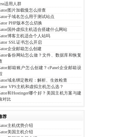
iness适用人群
tGator图片加载慢怎么排查
tGator子域名怎么用于测试站点
tGator PHP版本怎么切换
tGator国外虚拟主机适合搭建什么网站
tGator博客主机适合个人站吗
tGator SSL证书怎么开启
tGator企业邮箱怎么创建
stGator备份网站怎么做？文件、数据库和恢复
查
tGator邮箱账户怎么创建？cPanel企业邮箱设
程
tGator域名绑定教程：解析、生效检查
tGator VPS主机和虚拟主机怎么选？
tGator和Hostinger哪个好？美国主机方案与建
验对比
推荐
tGator主机优势介绍
tGator美国主机介绍