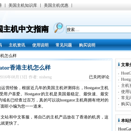
|
|
|
册
美国主机知识库
美国主机优惠
美国主机中文指南
码
主机资讯
使用说明
常见问题
购买说明
港主机怎么样
文章
gator香港主机怎么样
Host
Hostgator
16年08月13日 作者: nisheng
已关闭评论
Host
香
主机
港
4年的运营经验，根据近几年的美国主机评测得出，Hostgator主机
使用
主
户喜爱。Hostgator的主机是美国最稳定、最快速、最安
机
常见
名已经查过百万，真的可以说hostgator主机商拥有绝对的
怎
购买
呢？下面听小编为您一一道来。
么
样
成立了中文站和中文客服，将自己的主机产品放在了香港的机房，这
本站
也就更快了。
Host