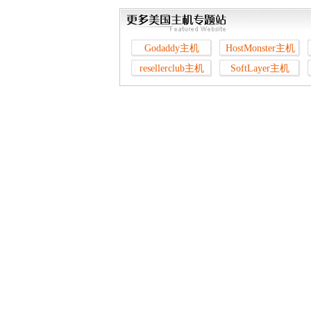
Godaddy主机
HostMonster主机
resellerclub主机
SoftLayer主机