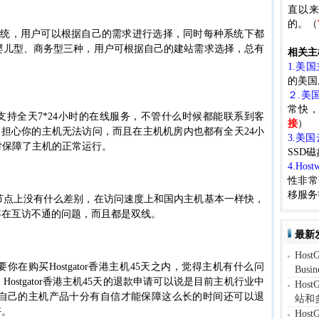
直以来
的。（
dows两种系统，用户可以根据自己的需求进行选择，同时每种系统下都
婴儿型、商务型三种，用户可根据自己的建站需求选择，总有
相关主
1.美
的美国
２.美
常快
，就支持全天7*24小时的在线服务，不管什么时候都能联系到客
接
）
不用担心你的主机无法访问，而且在主机机房内也都有全天24小
3.美
对保障了主机的正常运行。
SSD
4.Host
性非常
移服务
节点上没有什么差别，在访问速度上和国内主机基本一样快，
，不存在互访不通的问题，而且都是双线。
最新
Hos
只要你在购买Hostgator香港主机45天之内，觉得主机有什么问
Busi
。Hostgator香港主机45天的退款申请可以说是目前主机行业中
Hos
自己的主机产品十分有自信才能保障这么长的时间还可以退
站和
好。
Hos